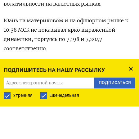
волатильности на валютных рынках.
Юань на материковом и на офшорном рынке к
10:38 МСК не показывал ярко выраженной
динамики, торгуясь по 7,198​ и 7,2047
соответственно.
ЦБ Японии, возможно, выйдет из политики
ПОДПИШИТЕСЬ НА НАШУ РАССЫЛКУ
отрицательных процентных ставок во вторник.
ПОДПИСАТЬСЯ
Инвесторы также следят за прогнозом ФРС о
ставке в среду.
Утренняя
Еженедельная
Кроме того, ожидаются заседания регуляторов
Австралии, Бразилии, Великобритании,
Индонезии, Мексики, Норвегии и Швейцарии.