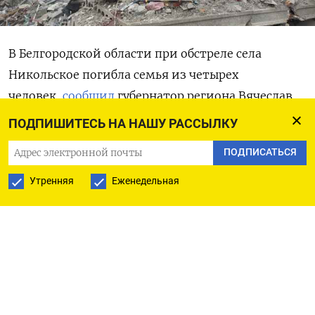
В Белгородской области при обстреле села
Никольское погибла семья из четырех
человек,
сообщил
губернатор региона Вячеслав
Гладков.
ПОДПИШИТЕСЬ НА НАШУ РАССЫЛКУ
ПОДПИСАТЬСЯ
«Погибли бабушка, мама, ее гражданский супруг
и сын <...> 17-лет, — написал Гладков —
Утренняя
Еженедельная
Маленькую внучку успели спасти. Девочка
находится <...> в реанимации под аппаратом
ИВЛ».
Белгород и область уже несколько дней
находятся под постоянными украинскими