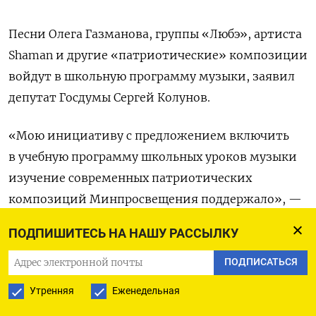
Песни Олега Газманова, группы «Любэ», артиста
Shaman и другие «патриотические» композиции
войдут в школьную программу музыки, заявил
депутат Госдумы Сергей Колунов.
«Мою инициативу с предложением включить
в учебную программу школьных уроков музыки
изучение современных патриотических
композиций Минпросвещения поддержало», —
приводит
слова парламентария «РИА Новости».
ПОДПИШИТЕСЬ НА НАШУ РАССЫЛКУ
Он добавил, что список исполнителей
ПОДПИСАТЬСЯ
прорабатывается совместно с экспертами
Утренняя
Еженедельная
и родительским сообществом, но в него точно