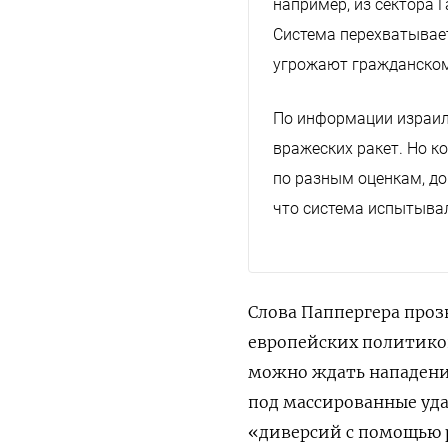
например, из сектора 
Система перехватывает 
угрожают гражданском
По информации израил
вражеских ракет. Но ко
по разным оценкам, до
что система испытывал
Слова Паппергера про
европейских политиков
можно ждать нападения
под массированные уда
«диверсий с помощью р