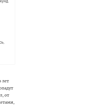
кунд.
сь,
о лет
опадут
л, от
кетами,