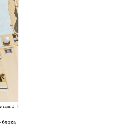
rson's Unit
о блока