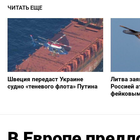
ЧИТАТЬ ЕЩЕ
Швеция передаст Украине
Литва зая
судно «теневого флота» Путина
Россией а
фейковым
В Европе предл