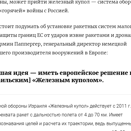
йны, может прийти железный купол — система обо
«горячей» войны с Россией.
тоит подумать об установке ракетных систем мало
защиты границ ЕС от ударов извне ракетами и дрон
 Армин Паппергер, генеральный директор немецкой
шего производителя вооружений в Европе:
ошая идея — иметь европейское решение 
раильским] «Железным куполом».
ой обороны Израиля «Железный купол» действует с 2011 г
ехвата ракет с дальностью полета от 4 до 70 км. Имеет
ознавания целей и расчета их траектории, ведь выпущенны