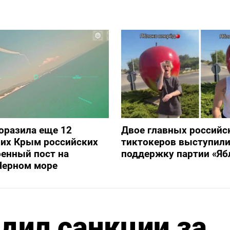
оразила еще 12
Двое главных российс
их Крым российских
тиктокеров выступили
оенный пост на
поддержку партии «Яб
Черном море
дил санкции за