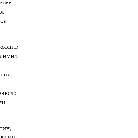
анее
ве
та.
лковник
адимир
ании,
ривело
ии
тин,
а ФСИН