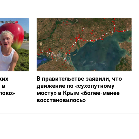
ких
В правительстве заявили, что
 в
движение по «сухопутному
локо»
мосту» в Крым «более-менее
восстановилось»