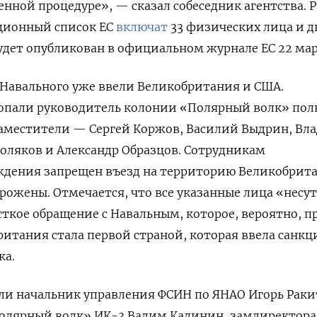
нной процедуре», — сказал собеседник агентства. Р
кционный список ЕС
включат
33 физических лица и д
удет опубликован в официальном журнале ЕС 22 мар
 Навального уже ввели Великобритания и США.
попали руководитель колонии «Полярный волк» по
заместители — Сергей Коржов, Василий Выдрин, Вл
оляков и Александр Образцов. Сотрудникам
ждения запрещен въезд на территорию Великобрит
орожены. Отмечается, что все указанные лица «несут
сткое обращение с Навальным, которое, вероятно, п
британия стала первой страной, которая ввела санкц
ка.
ли начальник управления ФСИН по ЯНАО Игорь Раки
олярный волк» ИК-3 Вадим Калинин, замдиректор