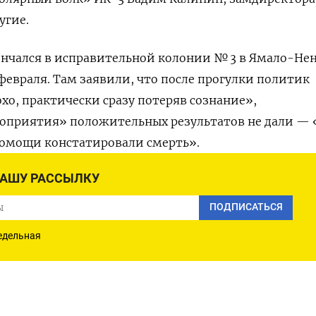
угие.
ончался в исправительной колонии № 3 в Ямало-Не
февраля. Там заявили, что после прогулки политик
охо, практически сразу потеряв сознание»,
приятия» положительных результатов не дали — 
омощи констатировали смерть».
НАШУ РАССЫЛКУ
ПОДПИСАТЬСЯ
АМ
ПОДПИСАТЬСЯ В 
едельная