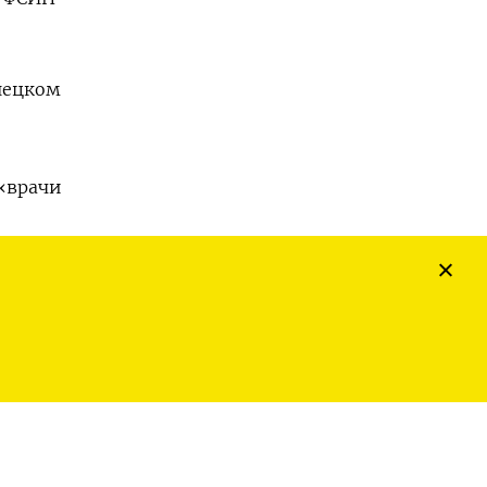
нецком
«врачи
GOOGLE