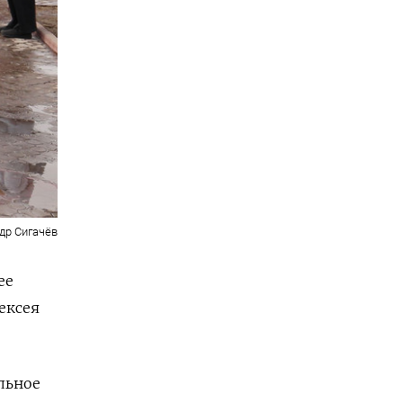
др Сигачёв
ее
ексея
льное