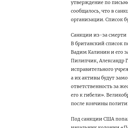
утверждение по письме
сообщалось, что в сан
организации. Список б
Санкции из-за смерти
В британский список 
Вадим Калинин и его 
Пилипчик, Александр Г
исправительного учре
а их активы будут зам
ответственность за же
его к гибели». Велико
после кончины полити
Под санкции США попа
начальник колонии «П