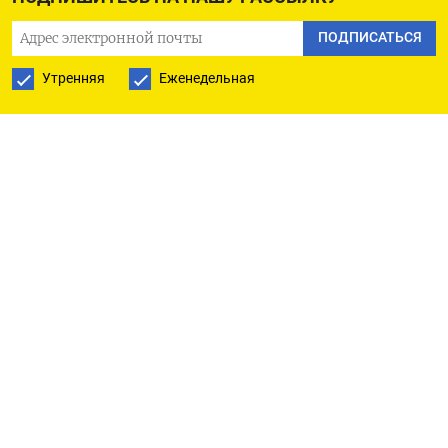
Оригинал сообщения на английском языке
ПОДПИСАТЬСЯ
доступен по коду: (Уинни Чжоу и Том Уэстбрук,
Утренняя
Еженедельная
бюро Рейтер в Гданьске)
ПОДПИСАТЬСЯ НА ТЕЛЕГРАМ
ПОДПИСАТЬСЯ В GOOGLE