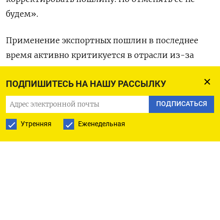
будем».
Применение экспортных пошлин в последнее
время активно критикуется в отрасли из-за
длительного период падения мировых цен на
ПОДПИШИТЕСЬ НА НАШУ РАССЫЛКУ
зерно. (Ольга Попова)
ПОДПИСАТЬСЯ
Утренняя
Еженедельная
ПОДПИСАТЬСЯ НА ТЕЛЕГРАМ
ПОДПИСАТЬСЯ В GOOGLE