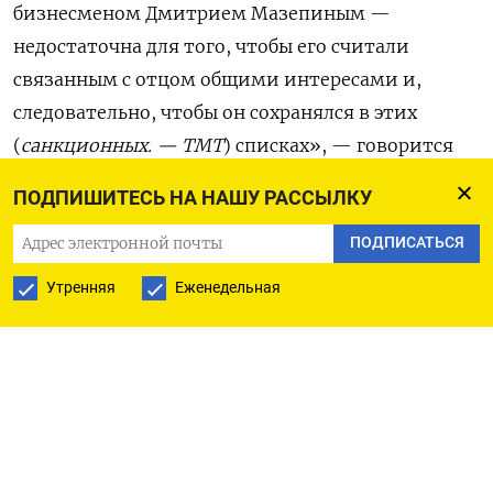
бизнесменом Дмитрием Мазепиным —
недостаточна для того, чтобы его считали
связанным с отцом общими интересами и,
следовательно, чтобы он сохранялся в этих
(
санкционных. — ТМТ
) списках», — говорится
в постановлении судебной инстанции (
цитата
ПОДПИШИТЕСЬ НА НАШУ РАССЫЛКУ
по ТАСС).
ПОДПИСАТЬСЯ
В суде пояснили, что Совет ЕС не доказал
Утренняя
Еженедельная
наличие у сына и отца Мазепиных общих
интересов «с точки зрения экономики или
капитала» на момент включения в санкционные
списки. Более того, с марта 2022 года Мазепин-
младший перестал быть гонщиком команды,
которую спонсировал его отец.