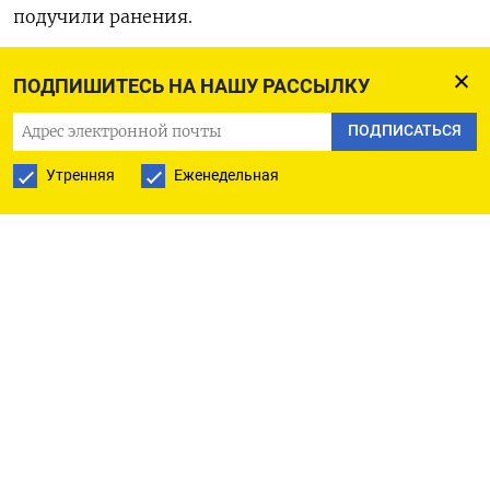
подучили ранения.
Число погибших, по данным ФСБ, составляет 40,
ПОДПИШИТЕСЬ НА НАШУ РАССЫЛКУ
телеграм-канал Baza пишет о 62 жертвах
ПОДПИСАТЬСЯ
нападения.
Утренняя
Еженедельная
ПОДПИСАТЬСЯ НА ТЕЛЕГРАМ
ПОДПИСАТЬСЯ В GOOGLE