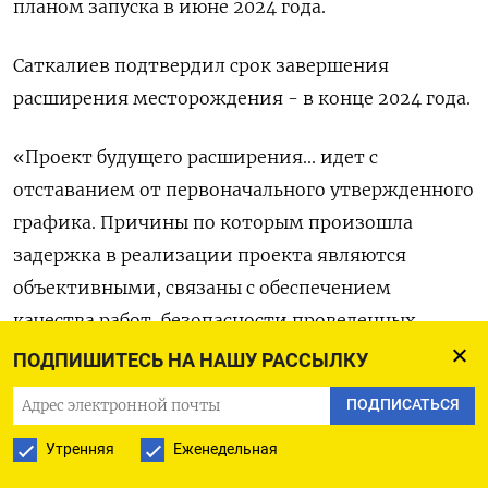
планом запуска в июне 2024 года.
Саткалиев подтвердил срок завершения
расширения месторождения - в конце 2024 года.
«Проект будущего расширения... идет с
отставанием от первоначального утвержденного
графика. Причины по которым произошла
задержка в реализации проекта являются
объективными, связаны с обеспечением
качества работ, безопасности проведенных
работ», - сказал министр.
ПОДПИШИТЕСЬ НА НАШУ РАССЫЛКУ
ПОДПИСАТЬСЯ
Основной владелец проекта - американская
компания Chevron - ожидает, что проект
Утренняя
Еженедельная
расширения Тенгиза обеспечит добычу более 1