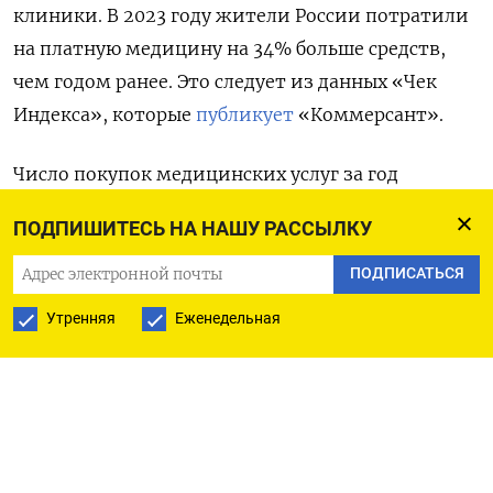
клиники. В 2023 году жители России потратили
на платную медицину на 34% больше средств,
чем годом ранее. Это следует из данных «Чек
Индекса», которые
публикует
«Коммерсант».
Число покупок медицинских услуг за год
выросло на 24%, а средний чек увеличился на
ПОДПИШИТЕСЬ НА НАШУ РАССЫЛКУ
10% — до 3754 руб. При этом в стоматологии
средний чек вырос еще сильнее — на 13% за год и
ПОДПИСАТЬСЯ
составил 8252 руб.
Утренняя
Еженедельная
Согласно подсчетам аналитиков, самыми
востребованными медицинскими услугами
стали лабораторные анализы, консультации
врачей общей практики и диагностические