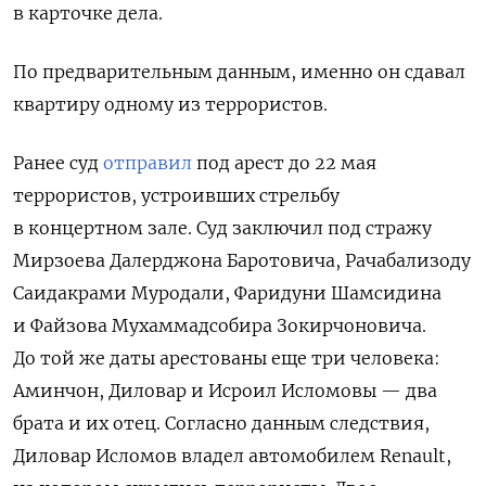
в карточке дела.
По предварительным данным, именно он сдавал
квартиру одному из террористов.
Ранее суд
отправил
под арест до 22 мая
террористов, устроивших стрельбу
в концертном зале. Суд заключил под стражу
Мирзоева Далерджона Баротовича, Рачабализоду
Саидакрами Муродали, Фаридуни Шамсидина
и Файзова Мухаммадсобира Зокирчоновича.
До той же даты арестованы еще три человека:
Аминчон, Диловар и Исроил Исломовы — два
брата и их отец. Согласно данным следствия,
Диловар Исломов владел автомобилем Renault,