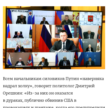
Всем начальникам силовиков Путин «наверняка
надрал холку», говорит политолог Дмитрий
Орешкин: «Из-за них он
оказался
в дураках,
публично обвинив США
в
провокациях и шантаже, когда его предупредили