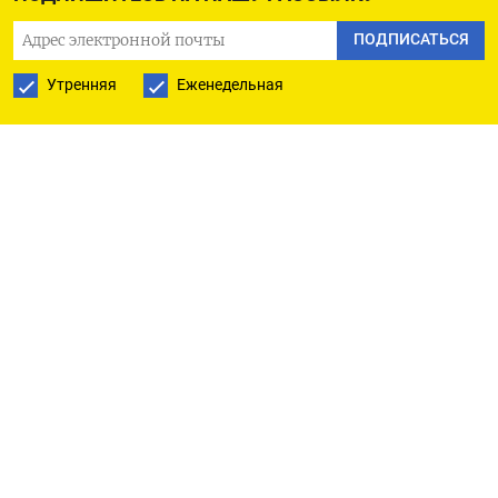
ПОДПИСАТЬСЯ
Утренняя
Еженедельная
Сергей Киселев / Агентство «Москва»
Приложение Mir
Pay
российской платежной
системы «Мир» пропало из магазина
приложений для устройств на операционной
системе (ОС) Android
Google
Play,
сообщает
ТАСС.
Также перестали отображаться в Google
Play
сервисы «СБПэй» и «Привет!»,
пишет
«РИА
Новости».
В Национальной системе платежных карт (НСПК,
оператор системы «Мир»)
заявили
РБК, что