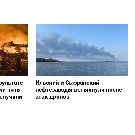
зультате
Ильский и Сызранский
ли пять
нефтезаводы вспыхнули после
получили
атак дронов