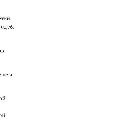
етки
91,76.
ов
 еще и
той
ой