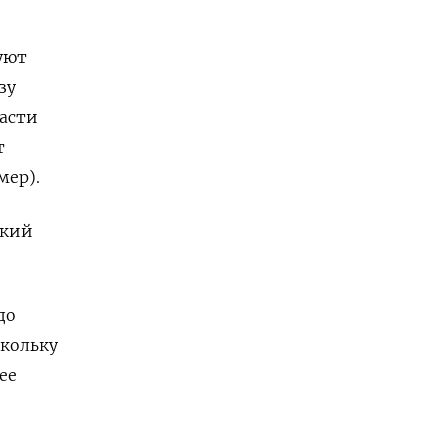
уют
зу
ласти
т
мер).
ский
до
скольку
ее