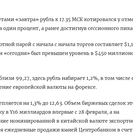
етами «завтра» рубль к 17.35 МСК котировался у отм
а один процент, а ранее достигнув сессионного пика 
тной парой с начала с начала торгов составляет $1,1
и «сегодня» был превышен уровень в $450 миллион
близи 99,27, здесь рубль набирает 1,2%, в том числе
ение европейской валюты на форексе.
пляется на 1,3% до 12,63. Объем биржевых сделок э
у в Y16 миллиардов впервые с 28 февраля, а на
ие номинированной в китайской валюте экспортн
я ежедневные продажи юаней Центробанком в счет