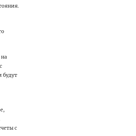
тояния.
го
 на
с
и будут
е,
м
счеты с