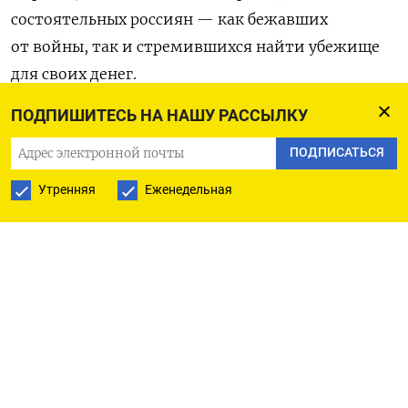
состоятельных россиян — как бежавших
от войны, так и стремившихся найти убежище
для своих денег.
ПОДПИШИТЕСЬ НА НАШУ РАССЫЛКУ
Приток людей и капиталов замедляется,
а поселившиеся в Дубае сокращают вложения
ПОДПИСАТЬСЯ
и возвращаются в Россию либо ищут
Утренняя
Еженедельная
возможности для переезда в более привычные
для жизни страны,
пишет
Bloomberg.
«Тренд идет вниз», все меньше россиян
обосновываются в ОАЭ, сказал агентству Филипп
Амарант, директор по ближнему Востоку Henley
& Partners, которая предоставляет услуги
получения резидентства и гражданства в обмен