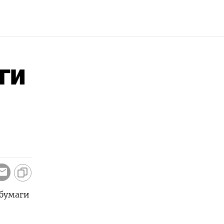
ги
сбумаги