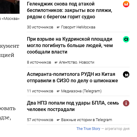
о «Москва»
окумент
упцией
ровать
дзе,