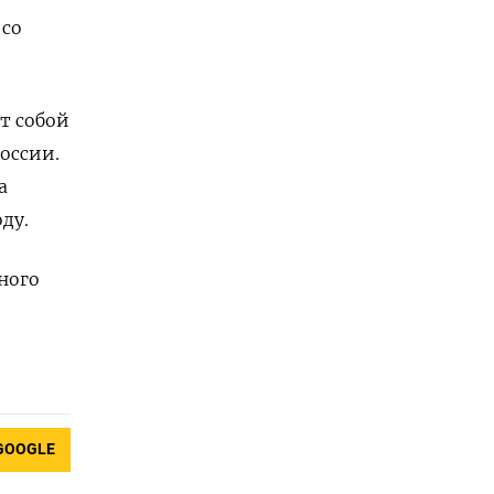
 со
т собой
оссии.
а
ду.
ного
GOOGLE