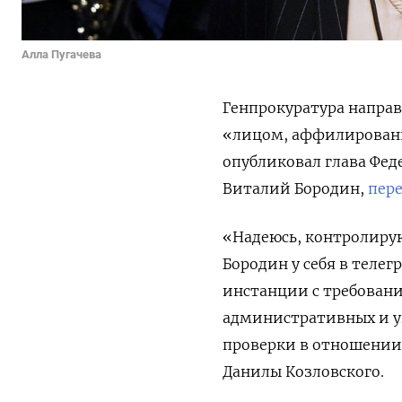
Алла Пугачева
Генпрокуратура направ
«лицом, аффилирован
опубликовал глава Фед
Виталий Бородин,
пер
«Надеюсь, контролирую
Бородин у себя в телег
инстанции с требован
административных и у
проверки в отношении
Данилы Козловского.