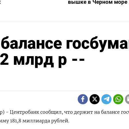
t
вышке в Черном море
балансе госбума
2 млрд р --
р) - Центробанк сообщил, что держит на балансе го
му 181,8 миллиарда рублей.