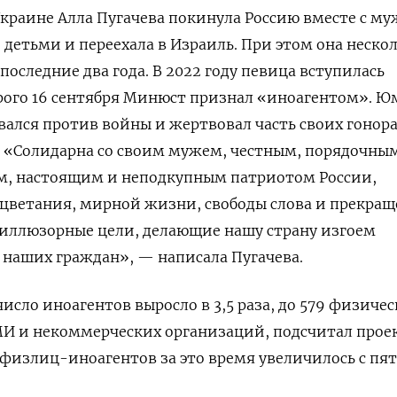
Украине Алла Пугачева покинула Россию вместе с м
етьми и переехала в Израиль. При этом она нескол
последние два года. В 2022 году певица вступилась
торого 16 сентября Минюст признал «иноагентом». 
ался против войны и жертвовал часть своих гонор
 «Солидарна со своим мужем, честным, порядочны
м, настоящим и неподкупным патриотом России,
ветания, мирной жизни, свободы слова и прекра
 иллюзорные цели, делающие нашу страну изгоем
наших граждан», — написала Пугачева.
число иноагентов выросло в 3,5 раза, до 579 физиче
МИ и некоммерческих организаций, подсчитал прое
 физлиц-иноагентов за это время увеличилось с пя