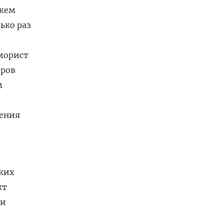
ужем
ько раз
Юморист
аров
м
щения
ских
кт
ти