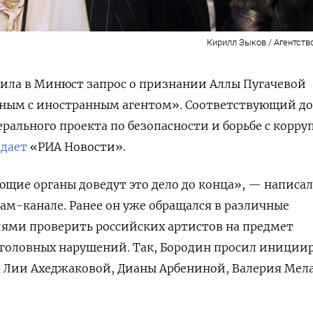
Кирилл Зыков / Агентств
ила в Минюст запрос о признании Аллы Пугачевой
ным с иностранным агентом». Соответствующий д
ерального проекта по безопасности и борьбе с корр
едает
«РИА Новости».
щие органы доведут это дело до конца», — написал
рам-канале. Ранее он уже обращался в различные
иями проверить российских артистов на предмет
головных нарушений. Так, Бородин просил иниции
 Лии Ахеджаковой, Дианы Арбениной, Валерия Мела