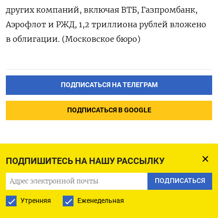
других компаний, включая ВТБ, Газпромбанк,
Аэрофлот и РЖД, 1,2 триллиона рублей вложено
в облигации. (Московское бюро)
ПОДПИСАТЬСЯ НА ТЕЛЕГРАМ
ПОДПИСАТЬСЯ В GOOGLE
ПОДПИШИТЕСЬ НА НАШУ РАССЫЛКУ
Суд отправил мужчину в
ПОДПИСАТЬСЯ
СИЗО за разговор о
Утренняя
Еженедельная
теракте в магазине