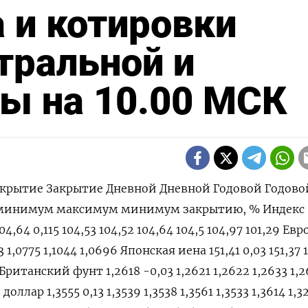
 и котировки
тральной и
ы на 10.00 МСК
 10,0558 Швейцарский франк 0,9022 0,07 0,9011 0,9016 0,9029 0,9008 0,9071 0,84 Валюты G20: Аргентинский песо 857,49 0 0 857,49 0 0 857,5 810,483 Австралийский доллар 0,6507 -0,12 0,6515 0,6515 0,6525 0,6506 0,6839 0,6443 Бразильский реал 5,0153 0,05 5,0153 5,0129 5,0161 5,0141 5,0547 4,8314 Индийская рупия 83,369 0,02 83,371 83,352 83,387 83,347 83,7171 82,65 Индонезийская рупия 15 850 0 0 15 850 0 0 15 888 15 450 Китайский юань 7,2231 -0,04 7,2258 7,2262 7,2281 7,2208 7,23 7,1097 Мексиканский песо 16,579 -0,26 16,62 16,622 16,631 16,5985 17,393 16,513 Российский рубль 92,2875 -0,04 92,6325 92,323 92,65 92,3025 95,4705 88,795 Саудовский риал 3,7504 0 3,7505 3,7504 3,7506 3,7506 3,7508 3,7483 Турецкая лира 32,3625 0,18 32,3391 32,3045 32,4877 32,342 32,501 29,567 Южнокорейская вона 1 347,35 -0,16 1 349,69 1 349,48 1 349,83 1 344,38 1 353,08 1 291,17 Южноафриканский ранд 18,9302 -0,03 18,9254 18,9368 18,9513 18,8995 19,3912 18,2661 Европа: Польский злотый 3,9958 0,12 3,9915 3,9909 3,998 3,9887 4,0671 3,9073 Чешская крона 23,441 -0,02 23,449 23,445 23,468 23,436 23,774 22,308 Венгерский форинт 365,44 0,17 364,81 364,82 365,7 365,21 368,41 343,35 Норвежская крона 10,8638 0,12 10,8454 10,8513 10,8728 1