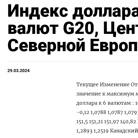
Индекс доллара
валют G20, Цен
Северной Европ
29.03.2024
Текущее Изменение Открытие Закрытие Дневной Дневной Годовой Годовой значение к максимум минимум максимум минимум закрытию, % Индекс доллара к 6 валютам : 104,64 0,115 104,53 104,52 104,64 104,5 104,97 101,29 Евро 1,0774 -0,12 1,0788 1,0787 1,0793 1,0775 1,1044 1,0696 Японская иена 151,41 0,03 151,37 151,37 151,5 151,21 151,97 140,82 Британский фунт 1,2618 -0,03 1,2621 1,2622 1,2633 1,2617 1,2893 1,2519 Канадский доллар 1,3555 0,13 1,3539 1,3538 1,3561 1,3533 1,3614 1,323 Шведская крона 10,7081 0,13 10,7021 10,6943 10,7261 10,696 10,7261