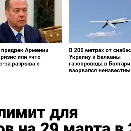
 предрек Армении
В 200 метрах от снаб
ризис или «что
Украину и Балканы
з-за разрыва с
газопровода в Болгари
взорвался неизвестны
лимит для
в на 29 марта в 