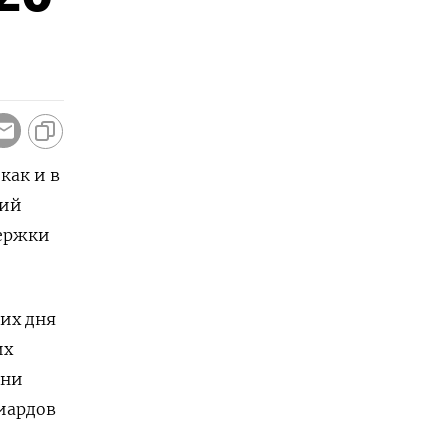
как и в
ций
держки
чих дня
их
дни
иардов