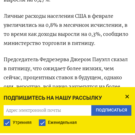
Личные расходы населения США в феврале
увеличились на 0,8% в месячном исчислении, в
то время как доходы выросли на 0,3%, сообщило
министерство торговли в пятницу.
Председатель Федрезерва Джером Пауэлл сказал
в пятницу, что ожидает более низких, чем
сейчас, процентных ставок в будущем, однако
они, вероятно, всё равно закрепятся на более
высоком уровне, чем до пандемии.
ПОДПИШИТЕСЬ НА НАШУ РАССЫЛКУ
ПОДПИСАТЬСЯ
«Если активность сохранится, ФРС может
осуществить три снижения ставок в 2024 году.
Утренняя
Еженедельная
Однако дальнейшее ослабление рынка труда