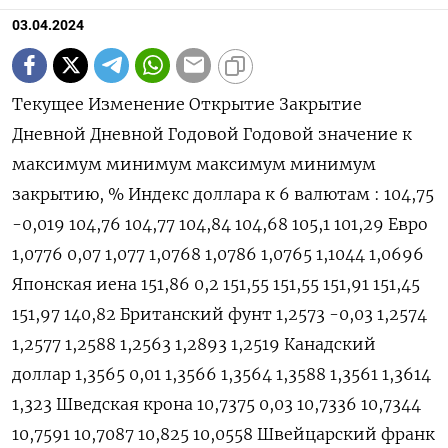
03.04.2024
Текущее Изменение Открытие Закрытие Дневной Дневной Годовой Годовой значение к максимум минимум максимум минимум закрытию, % Индекс доллара к 6 валютам : 104,75 -0,019 104,76 104,77 104,84 104,68 105,1 101,29 Евро 1,0776 0,07 1,077 1,0768 1,0786 1,0765 1,1044 1,0696 Японская иена 151,86 0,2 151,55 151,55 151,91 151,45 151,97 140,82 Британский фунт 1,2573 -0,03 1,2574 1,2577 1,2588 1,2563 1,2893 1,2519 Канадский доллар 1,3565 0,01 1,3566 1,3564 1,3588 1,3561 1,3614 1,323 Шведская крона 10,7375 0,03 10,7336 10,7344 10,7591 10,7087 10,825 10,0558 Швейцарский франк 0,9085 0,08 0,908 0,9078 0,9095 0,9076 0,9095 0,84 Валюты G20: Аргентинский песо 857,5 0 0 857,5 0 0 857,5 810,65 Австралийский доллар 0,6511 -0,09 0,6513 0,6517 0,6525 0,6504 0,6839 0,6443 Бразильский реал 5,0798 0,44 5,0579 5,0576 5,0828 5,0586 5,0828 4,8314 Индийская рупия 83,5153 0,23 83,35 83,322 83,5154 83,347 83,7171 82,65 Индонезийская рупия 15 915 0,13 15 910 15 895 15 930 15 910 15 960 15 450 Китайский юань 7,2357 0,05 7,233 7,232 7,2359 7,2333 7,236 7,1097 Мексиканский песо 16,6098 0,36 16,5502 16,55 16,623 16,5574 17,393 16,513 Российский рубль 92,055 -0,45 92,44 92,4705 92,7725 91,6775 95,4705 88,795 Саудовский риал 3,7506 0 3,7507 3,7507 3,7508 3,7506 3,7508 3,7483 Турецкая лира 31,935 -0,34 31,9529 32,0436 32,111 31,9365 32,501 29,567 Южнокорейская вона 1 351,39 0 1 351,45 1 351,45 1 353,01 1 347,09 1 356,1 1 291,17 Южноафриканский ранд 18,8066 0,2 18,7658 18,7694 18,8581 18,7707 19,3912 18,2661 Европа: Польский злотый 3,9852 0,1 3,9811 3,9814 3,9908 3,9804 4,0671 3,9073 Чешская крона 23,521 0,21 23,464 23,471 23,525 23,471 23,774 22,308 Венгерский форинт 364,88 -0,39 366,31 366,32 366,7 364,44 368,58 343,35 Норвежская крона 10,8138 -0,18 10,8199 10,8334 10,855 10,8081 10,9731 10,1432