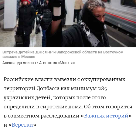
Встреча детей из ДНР, ЛНР и Запорожской области на Восточном
вокзале в Москве
Александр Авилов / Агентство «Москва»
Российские власти вывезли с оккупированных
территорий Донбасса как минимум 285
украинских детей, которых после этого
определили в сиротские дома. Об этом говорится
в совместном расследовании «
Важных историй
»
и «
Верстки
».