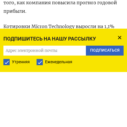
того, как компания повысила прогноз годовой
прибыли.
Котировки Micron Technology выросли на 1,1%
после того, как акции компании поднялись на
ПОДПИШИТЕСЬ НА НАШУ РАССЫЛКУ
4,3% накануне и закрылись на рекордно высоком
ПОДПИСАТЬСЯ
уровне.
Утренняя
Еженедельная
Представители Федеральной резервной системы
США, в том числе глава центробанка Джером
Пауэлл, в среду продолжили акцентировать
внимание на том, что снижение ключевой
ставки произойдет только после
дополнительных обсуждений и получения
свежей статистики.