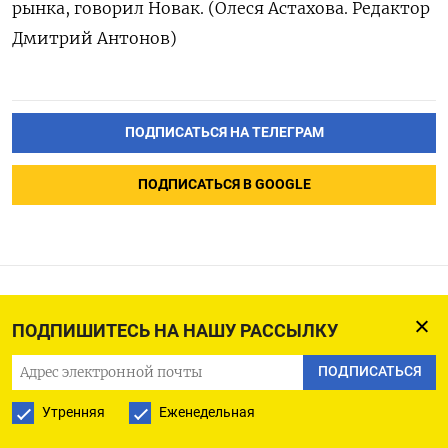
рынка, говорил Новак. (Олеся Астахова. Редактор
Дмитрий Антонов)
ПОДПИСАТЬСЯ НА ТЕЛЕГРАМ
ПОДПИСАТЬСЯ В GOOGLE
В Москве задержали экс-
ПОДПИШИТЕСЬ НА НАШУ РАССЫЛКУ
полковника МВД,
ПОДПИСАТЬСЯ
организовавшего
Утренняя
Еженедельная
«конвейер» по завозу