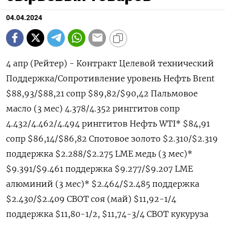
04.04.2024
4 апр (Рейтер) - Контракт Целевой технический
Поддержка/Сопротивление уровень Нефть Brent
$88,93/$88,21 сопр $89,82/$90,42 Пальмовое
масло (3 мес) 4.378/4.352 ринггитов сопр
4.432/4.462/4.494 ринггитов Нефть WTI* $84,91
сопр $86,14/$86,82 Спотовое золото $2.310/$2.319
поддержка $2.288/$2.275 LME медь (3 мес)*
$9.391/$9.461 поддержка $9.277/$9.207 LME
алюминий (3 мес)* $2.464/$2.485 поддержка
$2.430/$2.409 CBOT соя (май) $11,92-1/4
поддержка $11,80-1/2, $11,74-3/4 CBOT кукуруза