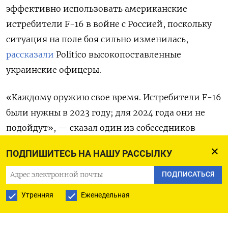
эффективно использовать американские
истребители F-16 в войне с Россией, поскольку
ситуация на поле боя сильно изменилась,
рассказали
Politico
высокопоставленные
украинские офицеры.
«Каждому оружию свое время. Истребители F-16
были нужны в 2023 году; для 2024 года они не
подойдут», — сказал один из собеседников
издания. По его словам, ВСУ с самого начала
ПОДПИШИТЕСЬ НА НАШУ РАССЫЛКУ
полномасштабного вторжения России не
получают нужную военную технику вовремя,
ПОДПИСАТЬСЯ
из-за чего возникают проблемы.
Утренняя
Еженедельная
Он напомнил, что бывший главком ВСУ генерал