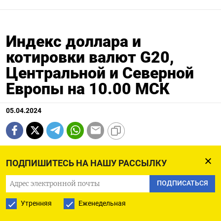
Индекс доллара и
котировки валют G20,
Центральной и Северной
Европы на 10.00 МСК
05.04.2024
Текущее Изменение Открытие Закрытие Дневной Дневной Годовой Годовой значение к максимум минимум максимум минимум закрытию, % Индекс доллара к 6 валютам : 104,27 0,048 104,23 104,22 104,35 104,13 105,1 101,29 Евро 1,083 -0,05 1,0834 1,0835 1,0843 1,0823 1,1044 1,0696 Японская иена 151,25 -0,05 151,34 151,33 151,34 150,82 151,97 140,82 Британский фунт 1,2624 -0,13 1,2641 1,264 1,2648 1,2615 1,2893 1,2519 Канадский доллар 1,3564 0,17 1,3541 1,3541 1,3578 1,3541 1,3614 1,323 Шведская крона 10,6431 -0,05 10,6426 10,6487 10,6731 10,6325 10,825 10,0558 Швейцарский франк 0,9017 0,04 0,9011 0,9013 0,9034 0,901 0,9095 0,84 Валюты G20: Аргентинский песо 861,5 0,47 0 861,5 0 0 861,74 810,65 Австралийский доллар 0,6573 -0,21 0,6588 0,6587 0,6592 0,6563 0,6839 0,6443 Бразильский реал 5,0585 0,09 5,054 5,0538 5,0585 5,0538 5,0912 4,8314 Индийская рупия 83,385 0,05 83,394 83,34 83,466 83,3734 83,7171 82,65 Индонезийская рупия 15 853 -0,23 15 890 15 890 15 907 15 850 15 960 15 450 Китайский юань 7,233 0,01 0 7,233 0 0 7,236 7,1097 Мексиканский песо 16,5648 -0,11 16,5827 16,5829 16,61 16,5703 17,393 16,496 Российский рубль 92,485 0,26 92,375 92,2455 92,59 91,4 95,4705 88,795 Саудовский риал 3,7507 0 3,7508 3,7508 3,7509 3,7506 3,7509 3,7483 Турецкая лира 31,895 0,08 31,9065 31,8703 32,05 31,8945 32,501 29,567 Южнокорейская вона 1 352,73 0,12 1 351,08 1 351,08 1 354,17 1 348,95 1 356,1 1 291,17 Южноафриканский ранд 18,6726 -0,19 18,7074 18,7076 18,7706 18,6771 19,3912 18,2661 Европа: Польский злотый 3,9554 -0,03 3,9548 3,9565 3,9672 3,9566 4,0671 3,9073 Чешская крона 23,354 0,11 23,333 23,328 23,393 23,351 23,774 22,308 Венгерский форинт 360,99 -0,16 361,56 361,57 362,35 361,25 368,58 343,35 Норвежская крона 10,732 0,07 10,7405 10,7242 10,7769 10,7177 10,9731 10,1432
ПОДПИШИТЕСЬ НА НАШУ РАССЫЛКУ
ПОДПИСАТЬСЯ
Утренняя
Еженедельная