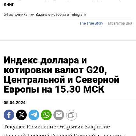
Индекс доллара и
котировки валют G20,
Центральной и Северной
Европы на 15.30 МСК
05.04.2024
Текущее Изменение Открытие Закрытие Дневной Дневной Годовой Годовой значение к максимум минимум максимум минимум закрытию, % Индекс доллара к 6 валютам : 104,58 0,345 104,23 104,22 104,59 104,13 105,1 101,29 Евро 1,0804 -0,29 1,0834 1,0835 1,0847 1,0804 1,1044 1,0696 Японская иена 151,67 0,22 151,34 151,33 151,69 150,82 151,97 140,82 Британский фунт 1,2584 -0,44 1,2641 1,264 1,2648 1,2586 1,2893 1,2519 Канадский доллар 1,3613 0,53 1,3541 1,3541 1,3614 1,3541 1,3614 1,323 Шведская крона 10,7005 0,49 10,6426 10,6487 10,7028 10,626 10,825 10,0558 Швейцарский франк 0,9068 0,61 0,9011 0,9013 0,907 0,901 0,9095 0,84 Валюты G20: Аргентинский песо 861,5 0,47 0 861,5 0 0 861,74 810,65 Австралийский доллар 0,6551 -0,55 0,6588 0,6587 0,6592 0,6553 0,6839 0,6443 Бразильский реал 5,0506 -0,06 5,054 5,0538 5,0585 5,0283 5,0912 4,8314 Индийская рупия 83,356 0,02 83,394 83,34 83,466 83,2537 83,7171 82,65 Индонезийская рупия 15 840 -0,31 15 890 15 890 15 907 15 850 15 960 15 450 Китайский юань 7,233 0,01 0 7,233 0 0 7,236 7,1097 Мексиканский песо 16,542 -0,25 16,5827 16,5829 16,61 16,4966 17,393 16,496 Российский рубль 92,413 0,18 92,375 92,2455 92,5955 91,4 95,4705 88,795 Саудовский риал 3,7508 0 3,7508 3,7508 3,7509 3,7506 3,7509 3,7483 Турецкая лира 31,9312 0,19 31,9065 31,8703 32,0553 31,8945 32,501 29,567 Южнокорейская вона 1 348,46 -0,19 1 351,08 1 351,08 1 354,17 1 348,95 1 356,1 1 291,17 Южноафриканский ранд 18,69 -0,09 18,7074 18,7076 18,7706 18,5828 19,3912 18,2661 Европа: Польский злотый 3,9667 0,26 3,9548 3,9565 3,9679 3,9497 4,0671 3,9073 Чешская крона 23,419 0,39 23,333 23,328 23,423 23,309 23,774 22,308 Венгерский форинт 360,83 -0,2 361,56 361,57 362,35 359,3 368,58 343,35 Норвежская крона 10,7703 0,43 10,7405 10,7242 10,7769 10,7016 10,9731 10,1432