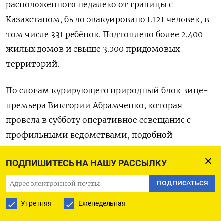
расположенного недалеко от границы с
Казахстаном, было эвакуировано 1.121 человек, в
том числе 331 ребёнок. Подтоплено более 2.400
жилых домов и свыше 3.000 придомовых
территорий.
По словам курирующего природный блок вице-
премьера Виктории Абрамченко, которая
провела в субботу оперативное совещание с
профильными ведомствами, подобной
паводковой ситуации в области не наблюдалось
ПОДПИШИТЕСЬ НА НАШУ РАССЫЛКУ
более ста лет.
ПОДПИСАТЬСЯ
Абрамченко поручила Минприроды оперативно
Утренняя
Еженедельная
информировать МЧС, регионы и
муниципалитеты о рисках паводка в районах,