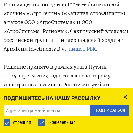
Росимущество получило 100% ее финансовой
«дочки» «АгроТерры» («Капитал АгроФинанс»),
а также ООО «АгроСистема» и ООО
«АгроСистема-Регионы». Фактический владелец
российской группы — нидерландский холдинг
AgroTerra Invetments B.V.,
пишет РБК
.
Решение принято в рамках указа Путина
от 25 апреля 2023 года, согласно которому
иностранные активы в России могут быть
изъяты «в случае лишения РФ, российских
ПОДПИШИТЕСЬ НА НАШУ РАССЫЛКУ
юридических или физических лиц права
ПОДПИСАТЬСЯ
собственности на имущество, находящееся
в недружественных странах».
Утренняя
Еженедельная