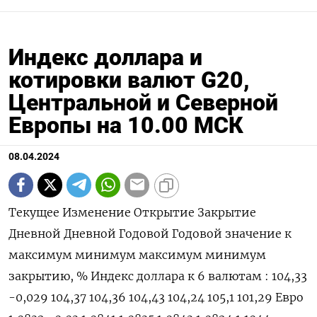
Индекс доллара и
котировки валют G20,
Центральной и Северной
Европы на 10.00 МСК
08.04.2024
Текущее Изменение Открытие Закрытие Дневной Дневной Годовой Годовой значение к максимум минимум максимум минимум закрытию, % Индекс доллара к 6 валютам : 104,33 -0,029 104,37 104,36 104,43 104,24 105,1 101,29 Евро 1,0832 -0,03 1,0841 1,0835 1,0843 1,0824 1,1044 1,0696 Японская иена 151,74 0,09 151,56 151,61 151,83 151,57 151,97 140,82 Британский фунт 1,263 -0,05 1,2636 1,2636 1,2639 1,2615 1,2893 1,2519 Канадский доллар 1,3599 0,08 1,3589 1,3588 1,3616 1,3585 1,3647 1,323 Шведская крона 10,6268 -0,08 10,6325 10,6357 10,6638 10,6262 10,825 10,0558 Швейцарский франк 0,9039 0,28 0,9012 0,9014 0,9044 0,901 0,9095 0,84 Валюты G20: Аргентинский песо 862,5 0,12 0 862,5 0 0 862,74 810,65 Австралийский доллар 0,6582 0,08 0,6578 0,6578 0,6588 0,656 0,6839 0,6443 Бразильский реал 5,0659 0 5,0659 5,0655 5,0693 5,0671 5,0912 4,8314 Индийская рупия 83,298 0,01 83,316 83,293 83,33 83,23 83,7171 82,65 Индонезийская рупия 15 840 -0,31 0 15 840 0 0 15 960 15 450 Китайский юань 7,2339 0,01 7,228 7,233 7,2339 7,2288 7,236 7,1097 Мексиканский песо 16,4707 0,13 16,448 16,4497 16,4915 16,4575 17,393 16,442 Российский рубль 92,5925 0,09 92,4525 92,508 92,6 91,9525 95,4705 88,795 Саудовский риал 3,7509 0,01 3,7505 3,7505 3,7509 3,7506 3,7509 3,7483 Турецкая лира 31,884 -0,42 32,0253 32,0374 32,1428 31,8798 32,501 29,567 Южнокорейская вона 1 353,82 0,22 1 350,83 1 350,91 1 355,32 1 351,23 1 356,1 1 291,17 Южноафриканский ранд 18,6635 -0,02 18,6677 18,6677 18,7445 18,6622 19,3912 18,2661 Европа: Польский злотый 3,9552 0,25 3,9468 3,9455 3,9564 3,95 4,0671 3,9073 Чешская крона 23,383 0,21 23,308 23,333 23,398 23,31 23,774 22,308 Венгерский форинт 359,47 -0,08 359,39 359,76 360,17 359,13 368,58 343,35 Норвежская крона 10,7367 0,24 10,7193 10,7108 10,7705 10,7221 10,9731 10,1432