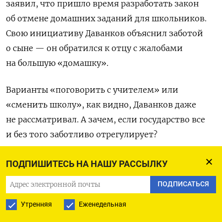
заявил, что пришло время разработать закон
об отмене домашних заданий для школьников.
Свою инициативу Даванков объяснил заботой
о сыне — он обратился к отцу с жалобами
на большую «домашку».
Варианты «поговорить с учителем» или
«сменить школу», как видно, Даванков даже
не рассматривал. А зачем, если государство все
и без того заботливо отрегулирует?
ПОДПИШИТЕСЬ НА НАШУ РАССЫЛКУ
Сергей Чернышов
ПОДПИСАТЬСЯ
кандидат исторических наук, основатель
«Новоколледжа» и «Новошколы», научный
Утренняя
Еженедельная
сотрудник Рурского университета в Бохуме