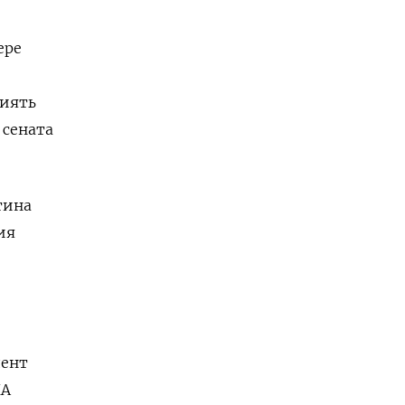
ере
лиять
 сената
тина
ия
дент
ША