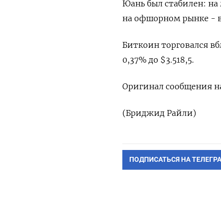
Юань был стабилен: на 
на офшорном рынке - в
Биткоин торговался вб
0,37% до $3.518,5.
Оригинал сообщения на
(Бриджид Райли)
ПОДПИСАТЬСЯ НА ТЕЛЕГР