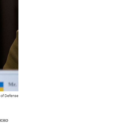
y of Defense
ужно