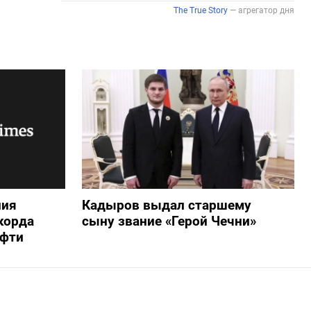
ния
Кадыров выдал старшему
корда
сыну звание «Герой Чечни»
ефти