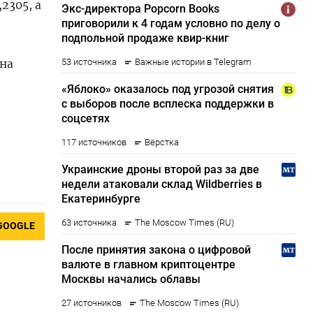
305​, а
 на
GOOGLE