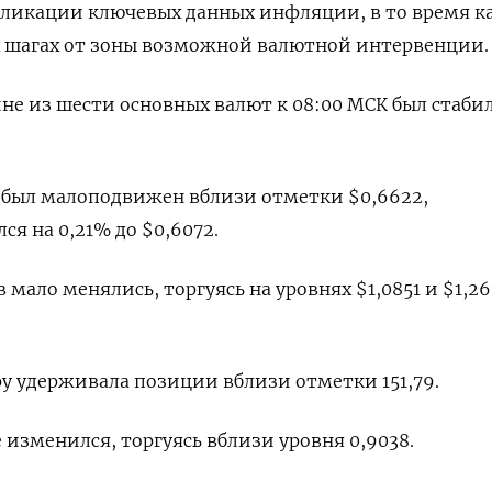
бликации ключевых данных инфляции, в то время к
х шагах от зоны возможной валютной интервенции.
ине из шести основных валют к 08:00 МСК был стаби
был малоподвижен вблизи отметки $0,6622​,
я на 0,21% до $0,6072​.
 мало менялись, торгуясь на уровнях $1,0851​ и $1,26
ру удерживала позиции вблизи отметки 151,79.
изменился, торгуясь вблизи уровня 0,9038​.