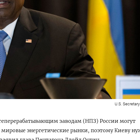
U.S. Secretar
теперерабатывающим заводам (НПЗ) России могут
а мировые энергетические рынки, поэтому Киеву н
 заявил глава Пентагона Ллойд Остин.