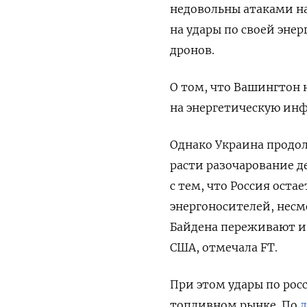
недовольны атаками на
на удары по своей эне
дронов.
О том, что Вашингтон 
на энергетическую инф
Однако Украина продол
расти разочарование д
с тем, что Россия ост
энергоносителей, несм
Байдена переживают из
США, отмечала FT.
При этом удары по рос
топливном рынке. По