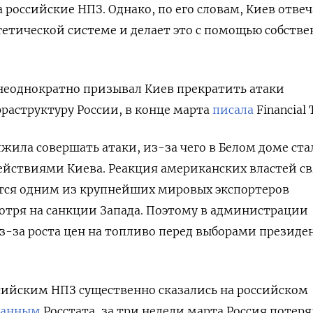
 российские НПЗ. Однако, по его словам, Киев отвеч
ргетической системе и делает это с помощью собств
неоднократно призывал Киев прекратить атаки
раструктуру России, в конце марта
писала
Financial
жила совершать атаки, из-за чего в Белом доме ста
ействиями Киева. Реакция американских властей с
ается одним из крупнейших мировых экспортеров
отря на санкции Запада. Поэтому в администрации
-за роста цен на топливо перед выборами президе
сийским НПЗ существенно сказались на российском
данным
Росстата, за три недели марта Россия потеря