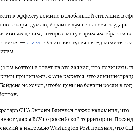
ести к эффекту домино в глобальной ситуации в сф
енно говоря, думаю, Украине лучше наносить удары
ративным целям, которые могут прямым образом в
йствия», —
сказал
Остин, выступая перед комитетом
илам.
 Том Коттон в ответ на это заявил, что позиция Ос
скими причинами. «Мне кажется, что администрац
айдена не хочет, чтобы цены на бензин росли в год
Коттон.
екретарь США Энтони Блинкен также напомнил, что
ивает удары ВСУ по российской территории. Прези
енский в интервью Washington
Post
признал, что С