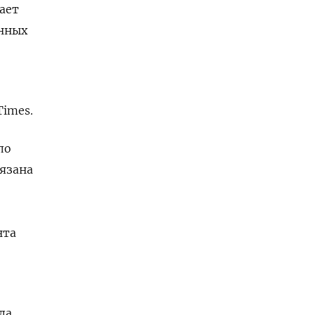
ает
енных
Times.
ло
вязана
нта
ла