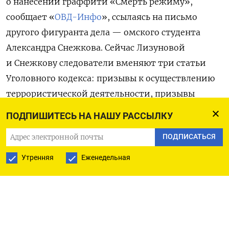
о нанесении граффити «Смерть режиму»,
сообщает «
ОВД-Инфо
», ссылаясь на письмо
другого фигуранта дела — омского студента
Александра Снежкова. Сейчас Лизуновой
и Снежкову следователи вменяют три статьи
Уголовного кодекса: призывы к осуществлению
террористической деятельности, призывы
к экстремизму, а также вандализм по мотиву
ПОДПИШИТЕСЬ НА НАШУ РАССЫЛКУ
политической ненависти.
ПОДПИСАТЬСЯ
«Любу тоже арестовали. Будет заканчивать 10
Утренняя
Еженедельная
класс в СИЗО», — сообщил Снежков в переписке
с активисткой Анастасией Шевченко.
Любовь Лизунову и Александра Снежкова в конце
октября 2022 года в Чите задержали