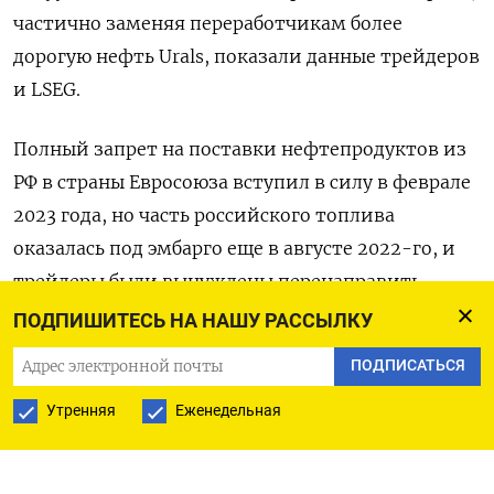
частично заменяя переработчикам более
дорогую нефть Urals, показали данные трейдеров
и LSEG.
Полный запрет на поставки нефтепродуктов из
РФ в страны Евросоюза вступил в силу в феврале
2023 года, но часть российского топлива
оказалась под эмбарго еще в августе 2022-го, и
трейдеры были вынуждены перенаправить
мазут и ВГО в Азию, в том числе задействовав
ПОДПИШИТЕСЬ НА НАШУ РАССЫЛКУ
рейдовые перевалки «борт-в-борт» (STS, ship-
ПОДПИСАТЬСЯ
to-ship).
Утренняя
Еженедельная
В феврале 2024 года Россия отгрузила в
направлении Индии около 0,7 миллиона тонн