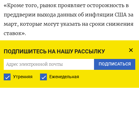
«Кроме того, рынок проявляет осторожность в
преддверии выхода данных об инфляции США за
март, которые могут указать на сроки снижения
ставок».
Акции Fast Retailing просели на 1,11%, став
ПОДПИШИТЕСЬ НА НАШУ РАССЫЛКУ
лидером снижения на Nikkei.
ПОДПИСАТЬСЯ
Бумаги Advantest подешевели на 1,03%.
Утренняя
Еженедельная
Котировки Toyota Motor снизились на 0,95%,
оказав наибольшее влияние на индекс Topix.
Оригинал сообщения на английском языке
доступен по коду: (Дзюнко Фудзита)