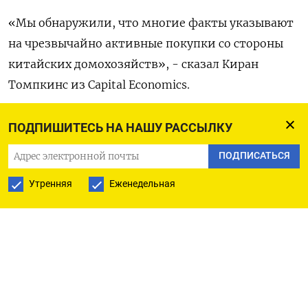
«Мы обнаружили, что многие факты указывают
на чрезвычайно активные покупки со стороны
китайских домохозяйств», - сказал Киран
Томпкинс из Capital Economics.
«И я считаю, что в этом есть определенный
ПОДПИШИТЕСЬ НА НАШУ РАССЫЛКУ
смысл из-за отсутствия у китайских
ПОДПИСАТЬСЯ
домохозяйств в настоящее время
альтернативных вариантов для инвестиций,
Утренняя
Еженедельная
поскольку сектор недвижимости находится в
кризисе, а фондовый рынок в упадке».
Рейтинговое агентство Fitch пересмотрело
прогноз суверенного кредитного рейтинга Китая
на негативный, сославшись на риски для