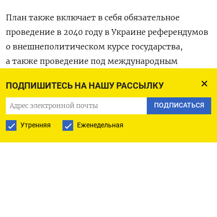
План также включает в себя обязательное
проведение в 2040 году в Украине референдумов
о внешнеполитическом курсе государства,
а также проведение под международным
контролем референдумов на всех украинских
ПОДПИШИТЕСЬ НА НАШУ РАССЫЛКУ
территориях, которые на момент заморозки
войны будут находиться под оккупацией РФ.
ПОДПИСАТЬСЯ
Утренняя
Еженедельная
Украине, согласно документу, нужно будет дать
гарантии своего внеблокового статуса до 2040
года, России придется отказаться от возражений
против вступления Украины в ЕС. Также план
предусматривает обмен пленными по принципу
«всех на всех».