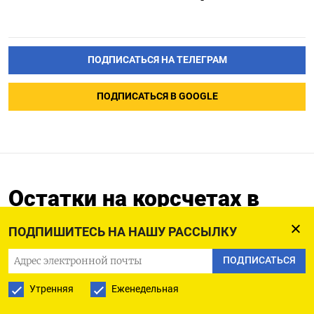
ПОДПИСАТЬСЯ НА ТЕЛЕГРАМ
ПОДПИСАТЬСЯ В GOOGLE
Остатки на корсчетах в
Нацбанке Казахстана на 10
ПОДПИШИТЕСЬ НА НАШУ РАССЫЛКУ
апр снизились до 485,448
млрд тенге
ПОДПИСАТЬСЯ
Утренняя
Еженедельная
11.04.2024