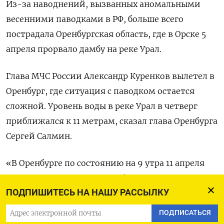
Из-за наводнений, вызванных аномальными
весенними паводками в РФ, больше всего
пострадала Оренбургская область, где в Орске 5
апреля прорвало дамбу на реке Урал.
Глава МЧС России Александр Куренков вылетел в
Оренбург, где ситуация с паводком остается
сложной. Уровень воды в реке Урал в четверг
приближался к 11 метрам, сказал глава Оренбурга
Сергей Салмин.
«В Оренбурге по состоянию на 9 утра 11 апреля
подтоплено 3968 приусадебных участка и 2326
ПОДПИШИТЕСЬ НА НАШУ РАССЫЛКУ
домовладений, только за минувшие сутки это
количество приросло на 1576 и 416
ПОДПИСАТЬСЯ
соответственно», - написал он в своем Telegram-