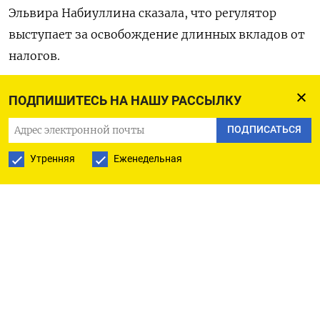
Эльвира Набиуллина сказала, что регулятор
выступает за освобождение длинных вкладов от
налогов.
«Мы это в целом поддерживаем... нужны
ПОДПИШИТЕСЬ НА НАШУ РАССЫЛКУ
встречные усилия, чтобы длинные вклады стали
ПОДПИСАТЬСЯ
популярными», - сказала она.
Утренняя
Еженедельная
Набиуллина сказала, что банки нуждаются в
привлечении длинных пассивов и ЦБР
подготовил предложения по стимулированию
долгосрочных вкладов.
В частности, ЦБР предлагает увеличить лимит
страхового возмещения и снизить ставки