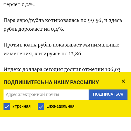
теряет 0,2%.
Пара евро/рубль котировалась по 99,56, и здесь
рубль дорожает на 0,4%.
Против юаня рубль показывает минимальные
изменения, котируясь по 12,86.
Индекс доллара сегодня достиг отметки 106,03
впервые с начала ноября прошлого года, сейчас
ПОДПИШИТЕСЬ НА НАШУ РАССЫЛКУ
он оценивается в 105,97, набирая две трети
ПОДПИСАТЬСЯ
процента с начала пятницы.
Утренняя
Еженедельная
В паре с евро доллар набирает 0,8%, котировки -
вблизи $1,0636, а чуть ранее единая валюта
отметилась на минимуме также с начала ноября