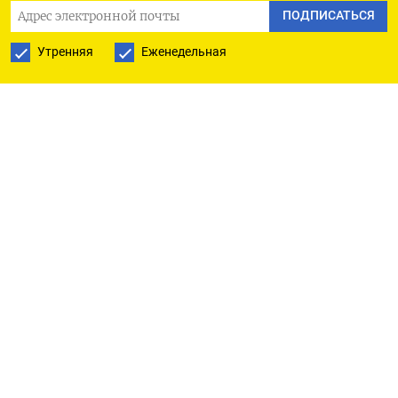
атаку, но духовный лидер исламской республики
ПОДПИСАТЬСЯ
аятолла Али Хаменеи сказал в среду, что Израиль
Утренняя
Еженедельная
должен быть наказан и будет наказан за
нападение.
«Геополитические риски остаются
повышенными», - говорится в записке ANZ
Research. Аналитики также отметили, что цены
на нефть подскочили почти на 19% на фоне
улучшения экономических условий и
сокращения поставок ОПЕК+.
Между тем Европейский центральный банк в
четверг не стал менять уровень процентных
ставок, но дал при этом еще более явный сигнал
о возможности снижения стоимости