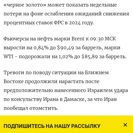
«черное золото» может показать недельные
потери на фоне ослабления ожиданий снижения
процентных ставок ФРС в 2024 году.
Фьючерсы на нефть марки Brent к 09:30 МСК
выросли на 0,84% до $90,49 за баррель, марки
WTI - подорожали на 1,02% до $85,89 за баррель.
Тревоги по поводу ситуации на Ближнем
Востоке продолжили нарастать после
предположительно нанесенного Израилем удара
по консульству Ирана в Дамаске, за что Иран
пообещал отомстить.
Израиль не брал на себя ответственности за
ПОДПИШИТЕСЬ НА НАШУ РАССЫЛКУ