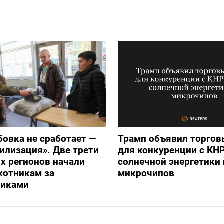
бовка не сработает —
Трамп объявил торго
илизация». Две трети
для конкуренции с КНР
х регионов начали
солнечной энергетики 
хотникам за
микрочипов
никами