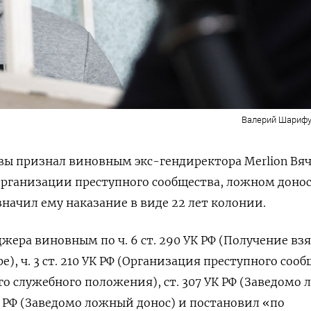
Валерий Шарифу
ы признал виновным экс-гендиректора Merlion Вяч
организации преступного сообщества, ложном доно
значил ему наказание в виде 22 лет колонии.
жера виновным по ч. 6 ст. 290 УК РФ (Получение вз
е), ч. 3 ст. 210 УК РФ (Организация преступного соо
го служебного положения), ст. 307 УК РФ (Заведомо
УК РФ (Заведомо ложный донос) и постановил «по