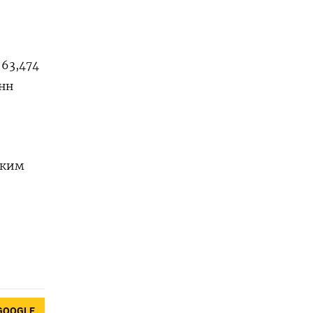
 63,474
онн
ским
GOOGLE