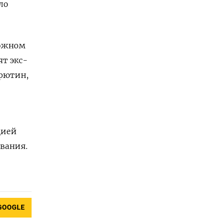
ло
ложном
ят экс-
ирютин,
цией
вания.
GOOGLE