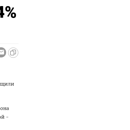
4%
общили
иона
ой -