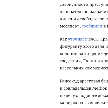
совокупности преступл
окончательно назначит
лишения свободы сроком
месяцев»,
сообщили
в 
Как
уточняет
ТАСС, Кра
фигуранту этого дела, 
колонии за хищение де
следствия, Лялин и др
нескольких коммерчес
Ранее суд арестовал б
и совладельцев Merlion
по делу о поджоге дом
менеджеров заявляла, 