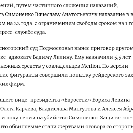
ений, путем частичного сложения наказаний,
ь Симоненко Вячеславу Анатольевичу наказание в 
 на 22 года, с ограничением свободы сроком на 1 г
пресс-службе суда.
сногорский суд Подмосковья вынес приговор друго
экс-адвокату Вадиму Лялину. Ему назначили 5,5 лет
нежных средств у совладельцев Merlion. По версии
угие фигуранты совершили попытку рейдерского за
ких фирм.
ывшего вице-президента «Евросети» Бориса Левина
 Олега Карчева, Владислава Мангутова и Алексея Аб
а и покушении на убийство Симоненко. Защита топ-
что обвиняемые стали жертвами оговора со сторон