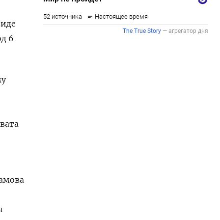
виде
од 6
му
хвата
рамова
ы