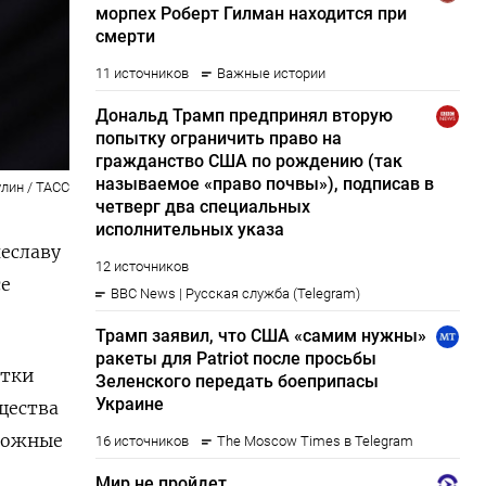
лин / ТАСС
еславу
се
ятки
бщества
 ложные