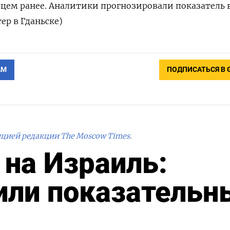
яцем ранее. Аналитики прогнозировали показатель 
тер в Гданьске)
АМ
ПОДПИСАТЬСЯ В 
ицией редакции The Moscow Times.
 на Израиль:
или показательн