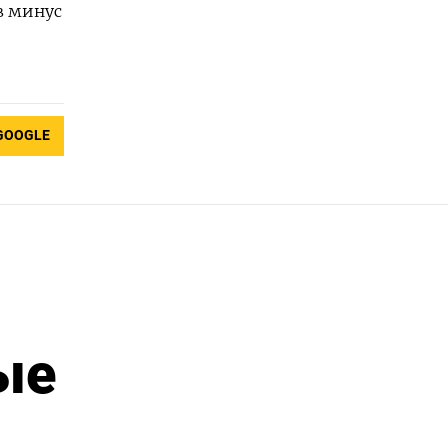
в минус
GOOGLE
ые