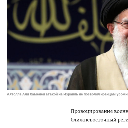
Аятолла Али Хаменеи атакой на Израиль не позволил иранцам усомн
Провоцирование военн
ближневосточный рег