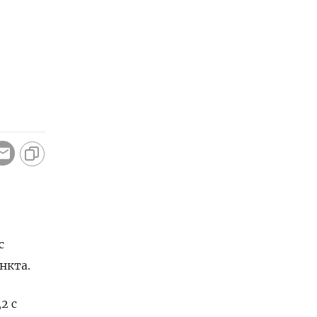
с
нкта.
2 с