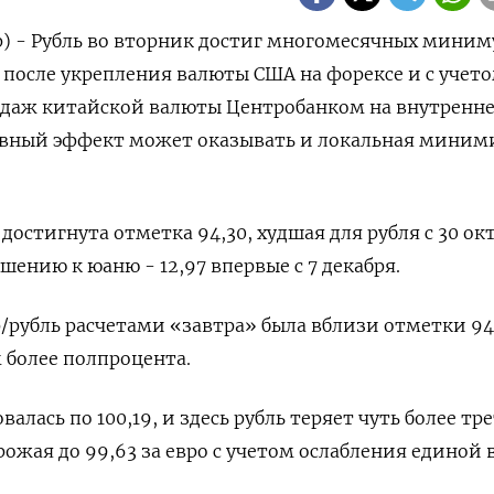
р) - Рубль во вторник достиг многомесячных мини
 после укрепления валюты США на форексе и с учет
даж китайской валюты Центробанком на внутренн
ивный эффект может оказывать и локальная миним
 достигнута отметка 94,30, худшая для рубля с 30 ок
шению к юаню - 12,97 впервые с 7 декабря.
р/рубль расчетами «завтра» была вблизи отметки 94,
 более полпроцента.
алась по 100,19, и здесь рубль теряет чуть более тр
рожая до 99,63 за евро с учетом ослабления единой