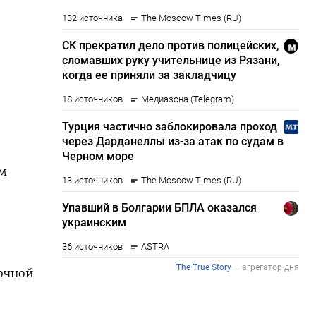
им
ночной