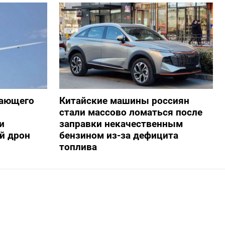
жающего
Китайские машины россиян
стали массово ломаться после
и
заправки некачественным
й дрон
бензином из-за дефицита
топлива