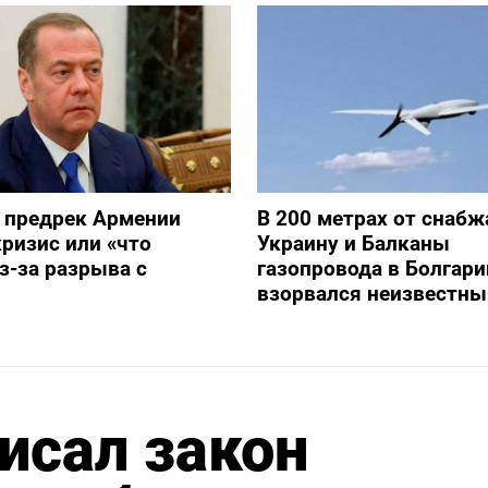
 предрек Армении
В 200 метрах от снаб
ризис или «что
Украину и Балканы
з-за разрыва с
газопровода в Болгари
взорвался неизвестны
исал закон