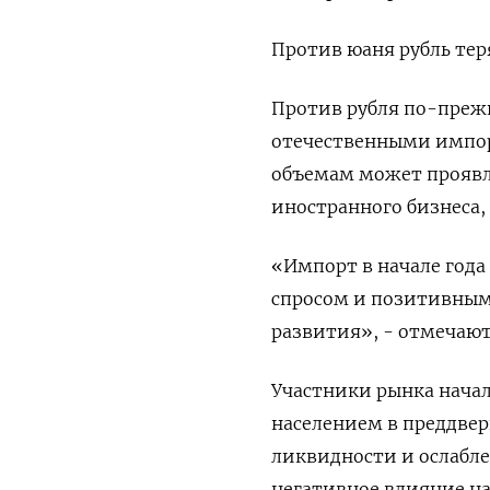
Против юаня рубль теря
Против рубля по-преж
отечественными импор
объемам может проявля
иностранного бизнеса,
«Импорт в начале год
спросом и позитивным
развития», - отмечаю
Участники рынка нача
населением в преддве
ликвидности и ослабле
негативное влияние на 