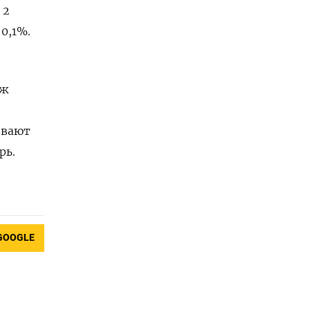
 2
0,1%.
аж
ивают
рь.
GOOGLE