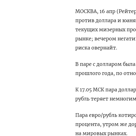
МОСКВА, 16 апр (Рейте
против доллара и юаня
текущих мизерных про
рынке; вечером негат
риска овернайт.
В паре с долларом была
прошлого года, по отно
К 17.05 МСК пара долла
рубль теряет немногим
Пара евро/рубль котиров
процента, утром же до
на мировых рынках.