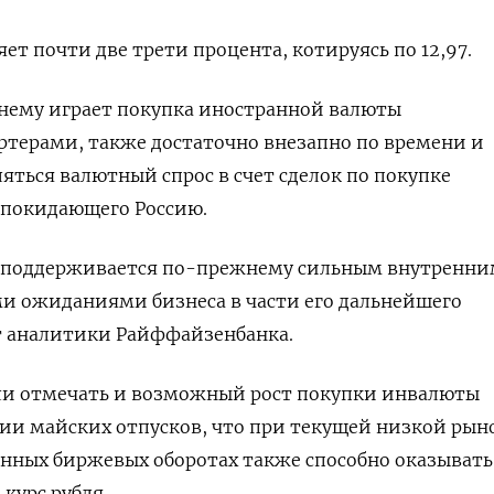
ет почти две трети процента, котируясь по 12,97.
нему играет покупка иностранной валюты
терами, также достаточно внезапно по времени и
ться валютный спрос в счет сделок по покупке
 покидающего Россию.
а поддерживается по-прежнему сильным внутренн
и ожиданиями бизнеса в части его дальнейшего
т аналитики Райффайзенбанка.
ли отмечать и возможный рост покупки инвалюты
рии майских отпусков, что при текущей низкой ры
нных биржевых оборотах также способно оказывать
курс рубля.