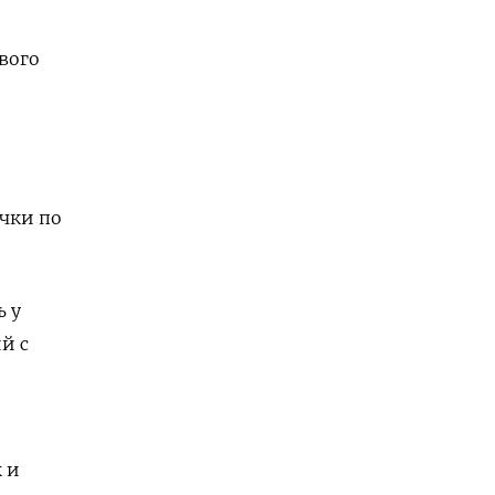
вого
чки по
ь у
й с
 и