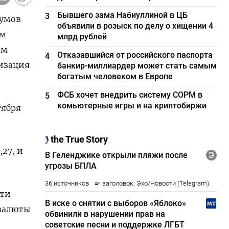
Бывшего зама Набиуллиной в ЦБ
3
мумов
объявили в розыск по делу о хищении 4
ом
млрд рублей
ем
Отказавшийся от российского паспорта
4
изация
банкир-миллиардер может стать самым
богатым человеком в Европе
ФСБ хочет внедрить систему СОРМ в
5
комьютерные игры и на криптобиржи
тября
27, и
ети
 валюты