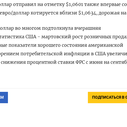
ллар отправил на отметку $1,0601 также впервые со
 евро/доллар котируется вблизи $1,0634, дорожая на 
оллар во многом подтолкнула вчерашняя
татистика США - мартовский рост розничных прод
вые показатели хорошего состояния американской
корением потребительской инфляции в США увелич
 снижения процентной ставки ФРС с июня на сентяб
АМ
ПОДПИСАТЬСЯ В 