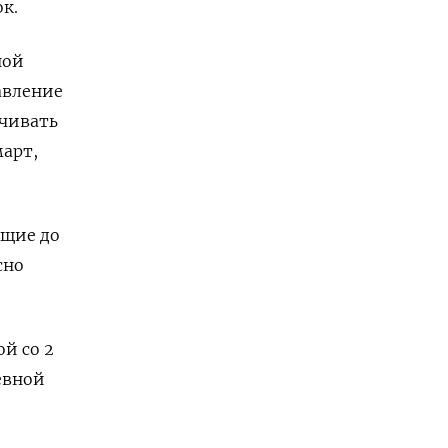
к.
ной
авление
ичивать
март,
ющие до
сно
й со 2
евной