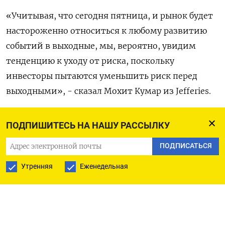
«Учитывая, что сегодня пятница, и рынок будет
настороженно относиться к любому развитию
событий в выходные, мы, вероятно, увидим
тенденцию к уходу от риска, поскольку
инвесторы пытаются уменьшить риск перед
выходными», - сказал Мохит Кумар из Jefferies.
«Геополитическая премия за риски сохранится в
ПОДПИШИТЕСЬ НА НАШУ РАССЫЛКУ
ближайшей перспективе. Мы по-прежнему
ПОДПИСАТЬСЯ
надеемся, что текущий конфликт не будет
разрастаться дальше, а его более широкие
Утренняя
Еженедельная
последствия удастся сдержать».
Рейтинговое агентство S&P Global в четверг
понизило долгосрочные рейтинги Израиля до