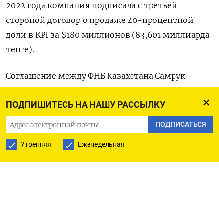
2022 года компания подписала с третьей
стороной договор о продаже 40-процентной
доли в KPI за $180 миллионов (83,601 миллиарда
тенге).
Соглашение между ФНБ Казахстана Самрук-
Казына, госкомпанией Казмунайгаз и Сибуром
ПОДПИШИТЕСЬ НА НАШУ РАССЫЛКУ
об условиях создания СП для строительства
завода по выпуску полипропилена и
ПОДПИСАТЬСЯ
полиэтилена было подписано в октябре 2021
Утренняя
Еженедельная
года. Нацфондом сообщалось, что доля участия
Сибура в этих проектах составит 40% в случае
«получения всех необходимых регуляторных
согласований и ввода в эксплуатацию комплекса
по производству полипропилена».