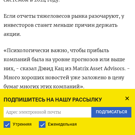
Если отчеты тяжеловесов рынка разочаруют, у
инвесторов станет меньше причин держать
акции.
«Психологически важно, чтобы прибыль
компаний была на уровне прогнозов или выше
них, - сказал Дэвид Кац из Matrix Asset Advisors. -
Много хороших новостей уже заложено в цену
бумаг многих этих компаний».
ПОДПИШИТЕСЬ НА НАШУ РАССЫЛКУ
В центре внимания инвесторов также
публикация в пятницу индекса PCE -
ПОДПИСАТЬСЯ
важнейшего для ФРС показателя накануне
Утренняя
Еженедельная
заседания 30 апреля - 1 мая.