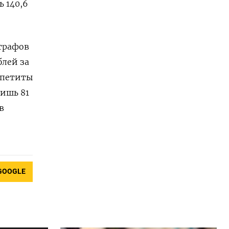
 140,6
штрафов
блей за
ппетиты
лишь 81
в
GOOGLE