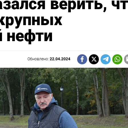
зался верить, ч
 крупных
 нефти
Обновлено:
22.04.2024