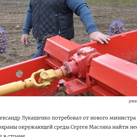
pres
ександр Лукашенко потребовал от нового министра
 охраны окружающей среды Сергея Масляка найти н
 в стране.