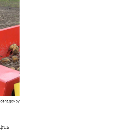
ident.gov.by
ефть