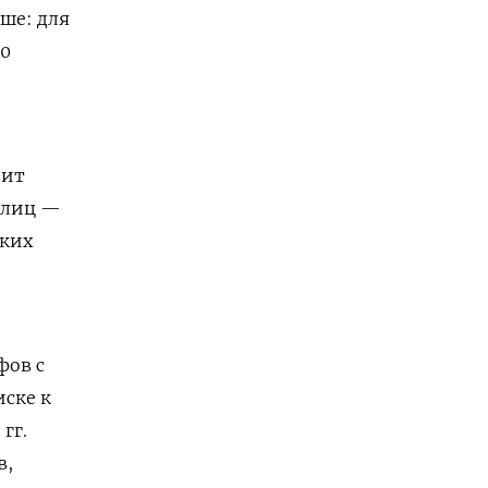
ше: для
60
вит
х лиц —
ских
фов с
иске к
гг.
в,