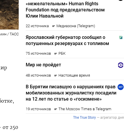
мин / ТАСС
мир
ботке,
 от 250