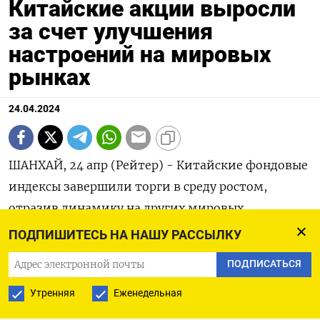
Китайские акции выросли
за счет улучшения
настроений на мировых
рынках
24.04.2024
ШАНХАЙ, 24 апр (Рейтер) - Китайские фондовые
индексы завершили торги в среду ростом,
отразив динамику на других мировых
площадках: настроения инвесторов улучшились
ПОДПИШИТЕСЬ НА НАШУ РАССЫЛКУ
благодаря сильным отчетам американских
ПОДПИСАТЬСЯ
компаний и надеждам на снижение ставки,
подстегнутым данными о замедлении деловой
Утренняя
Еженедельная
активности в США в апреле.