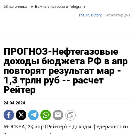
ПРОГНОЗ-Нефтегазовые
доходы бюджета РФ в апр
повторят результат мар -
1,3 трлн руб -- расчет
Рейтер
24.04.2024
МОСКВА, 24 апр (Рейтер) - Доходы федерального бюджета РФ от нефти и газа, дающие около трети поступлений в государственную казну, в апреле 2024 года могут составить 1,3 триллиона рублей - почти столько же, сколько было получено в марте, показал расчет Рейтер. Согласно прогнозу, сборы в апреле снизятся по сравнению показателем предыдущего месяца ориентировочно на 15 миллиардов рублей (-1,2%) до 1,292 триллиона рублей против 1,308 триллиона рублей в марте текущего года и 0,648 триллиона рублей в апреле 2023-го. Фактические данные о нефтегазовых доходах бюджета за апрель Минфин опубликует в начале мая 2024 года. В апреле ожидается повышение сборов по нефтяному налогу на добычу полезных ископаемых (НДПИ) по сравнению с мартом на 0,107 триллиона рублей, однако указанный прирост будет нивелирован, как ожидается, уменьшением на 0,113 триллиона рублей сборов по налогу на дополнительный доход (НДД) за первый квартал 2024 года по сравнению с НДД за четвертый квартал 2023 года, уплаченному в марте. Кроме того, снижению поступлений будет способствовать увеличение расходов на компенсации нефтепереработчикам: сумма субсидий по обратному акцизу на нефтяное сырьё, демпфирующую и инвестиционную надбавки к нему в апреле вырастет на 0,035 триллиона рублей по сравнению с мартом. При формировании российского бюджета на 2024 год нефтегазовые доходы прогнозировались в размере 11,504 триллиона рублей (в среднем около 959 миллиардов в месяц) или 32,8% от общих ожидаемых поступлений в бюджет в размере 35,065 триллиона рублей. Сумма сборов по нефтяному НДПИ за 2024 год прогнозировалась в размере 9,733 триллиона рублей, НДД - 2,193 триллиона рублей. Суммы по нефтегазовым налогам в составе единого налогового платежа (ЕНП) должны быть уплачены не позднее 28 апреля. Ниже приводятся сведения о фактических нефтегазовых доходах федерального бюджета РФ за период январь-март 2024 года (по данным Минфина), а также предварительная оценка Рейтер налоговых поступлений в апреле 2024 года (в миллиардах рублей): Показатели янв 24 фев 24 мар 24 * Сумма апр/мар апр/мар апр апр янв-апр янв-апр АПРЕЛЬ 24г янв-апр 24г 24г, +/- 24г, % 24г/23г, 24г/23г, 24г/23г, 24г/23г, +/- % +/- % Нефтегазовые доходы, всего 675,2 945,6 1.307,5 4.220,3 -15,5 -1,2 644,5 99,5 1.937,9 84,9 1.292,0 Налог на добычу полезных ископаемых (НДПИ) 878,4 1.213,7 995,0 4.204,6 122,5 12,3 518,3 86,5 1.961,3 87,4 1.117,5 Нефть 715,7 1.022,3 803,1 3.451,1 106,9 13,3 461,2 102,8 1.720,4 99,4 910,0 Газ 113,7 135,2 136,8 533,7 11,2 8,2 28,3 23,6 141,6 36,1 148,0 Газовый конденсат 49,0 56,2 55,1 219,8 4,4 8,0 28,7 93,2 99,2 82,3 59,5 Экспортная пошлина 68,5 8,6 36,5 159,6 9,5 26,0 -11,1 -19,4 -109,5 -40,7 46,0 Нефть 6,2 -5,7 -1,7 -1,2 1,7 -100,0 -18,0 -100,0 -65,9 -101,9 0,0 Газ 60,2 16,1 41,6 163,9 4,4 10,6 15,0 48,4 -8,9 -5,2 46,0 Нефтепродукты 2,1 -1,7 -3,3 -2,9 3,3 -100,0 -8,1 -100,0 -34,6 -109,1 0,0 Налог на дополнительный доход (НДД) -0,1 -0,4 587,5 1.062,0 -113 -19,1 289,6 156,2 665,3 167,7 475,0 Акциз на нефтяное сырье** (без Кдемп и Кинв) -111,0 -133,0 -131,8 -520,8 -13,2 10,0 -65,7 82,8 -283,1 119,1 -145,0