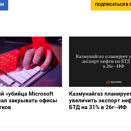
АМ
ПОДПИСАТЬСЯ В 
й «убийца Microsoft
Казмунайгаз планируе
ачал закрывать офисы
увеличить экспорт не
тков
БТД на 31% в 26г--ИФ