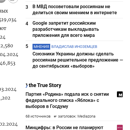
В МВД посоветовали россиянам не
3
ных
делиться своим мнением в интернете
519,034
Google запретит российским
4
уют
разработчикам выкладывать
приложения для всего мира
024
92,580
5
МНЕНИЯ
ВЛАДИСЛАВ ИНОЗЕМЦЕВ
Союзники Украины должны сделать
.04.2024
россиянам решительное предложение —
546,853
до сентябрьских «выборов»
03.2024
2,202
.02.2024