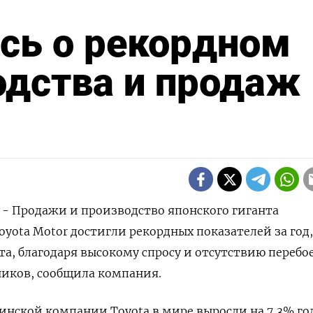
ась о рекордном
дства и продаж 
) - Продажи и производство японского гиганта
yota Motor достигли рекордных показателей за год,
а, благодаря высокому спросу и отсутствию перебое
ников, сообщила компания.
нской компании Toyota в мире выросли на 7,3% год