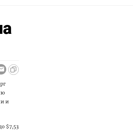
ла
ерг
ию
ии и
о $7,53