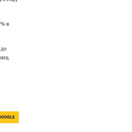
2% в
 до
ниц.
GOOGLE