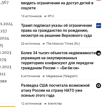
4,567
01.2024
,257
.2024
85
2.2023
,179
2.2023
212
ария