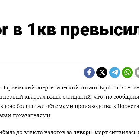
r в 1кв превыси
- Норвежский энергетический гигант Equinor в четв
а первый квартал выше ожиданий, что, по сообщен
овлено большими объемами производства в Норвег
ыми показателями.
быль до вычета налогов за январь-март снизилась д