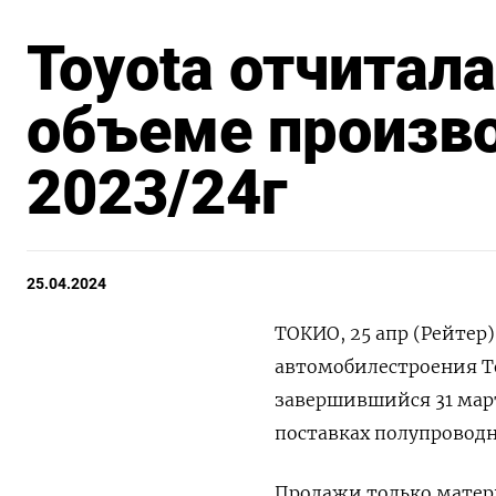
Toyota отчитал
объеме произво
2023/24г
25.04.2024
ТОКИО, 25 апр (Рейтер
автомобилестроения To
завершившийся 31 март
поставках полупровод
Продажи только матери