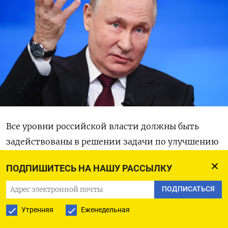
Все уровни российской власти должны быть
задействованы в решении задачи по улучшению
демографической ситуации в России,
заявил
ПОДПИШИТЕСЬ НА НАШУ РАССЫЛКУ
в четверг президент Владимир Путин.
ПОДПИСАТЬСЯ
«Важно воспитывать подрастающее поколение
Утренняя
Еженедельная
в духе ценностей большой, многодетной,